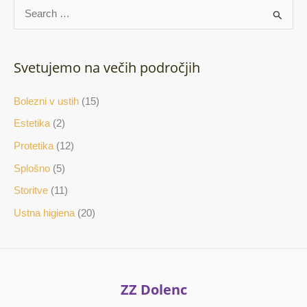
S
e
a
Svetujemo na večih področjih
r
c
Bolezni v ustih
(15)
h
Estetika
(2)
f
Protetika
(12)
o
Splošno
(5)
r
Storitve
(11)
:
Ustna higiena
(20)
ZZ Dolenc