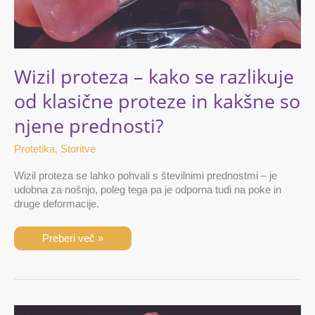
kakšne
so
njene
prednosti?
Wizil proteza – kako se razlikuje
od klasične proteze in kakšne so
njene prednosti?
Protetika
,
Storitve
Wizil proteza se lahko pohvali s številnimi prednostmi – je
udobna za nošnjo, poleg tega pa je odporna tudi na poke in
druge deformacije.
Preberi več »
Totalna