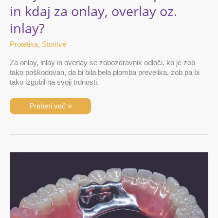
in kdaj za onlay, overlay oz.
inlay?
Protetika
,
Storitve
Za onlay, inlay in overlay se zobozdravnik odloči, ko je zob
tako poškodovan, da bi bila bela plomba prevelika, zob pa bi
tako izgubil na svoji trdnosti.
Preberi več »
Wizil
proteza
–
kako
se
razlikuje
od
klasične
proteze
in