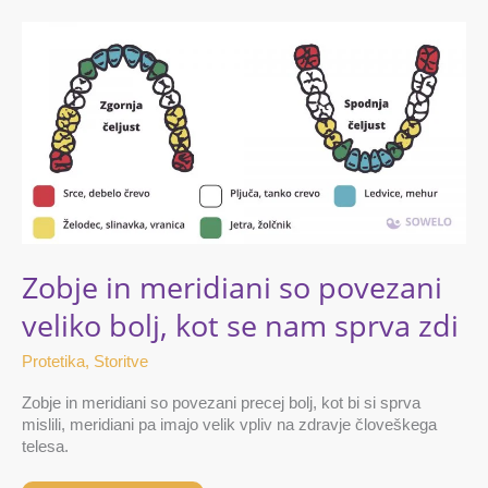
Zobje
in
meridiani
so
povezani
veliko
bolj,
kot
se
nam
sprva
zdi
Zobje in meridiani so povezani
veliko bolj, kot se nam sprva zdi
Protetika
,
Storitve
Zobje in meridiani so povezani precej bolj, kot bi si sprva
mislili, meridiani pa imajo velik vpliv na zdravje človeškega
telesa.