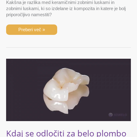
Kakšna je razlika med keramičnimi zobnimi luskami in
zobnimi luskami, ki so izdelane iz kompozita in katere je bolj
priporočljivo namestiti?
Preberi več »
Kdaj
se
odločiti
za
belo
plombo
in
kdaj
za
onlay,
overlay
oz.
inlay?
Kdaj se odločiti za belo plombo