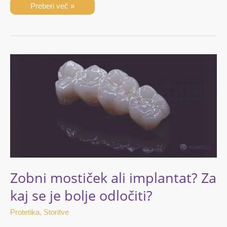
Preberi več »
Zobni
mostiček
ali
implantat?
Za
kaj
se
je
bolje
odločiti?
Zobni mostiček ali implantat? Za
kaj se je bolje odločiti?
Protetika
,
Storitve