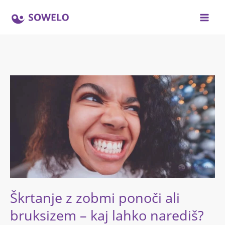
Skip
to
content
Škrtanje
z
zobmi
ponoči
ali
bruksizem
–
kaj
lahko
narediš?
Škrtanje z zobmi ponoči ali
bruksizem – kaj lahko narediš?