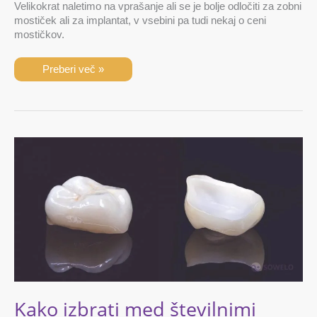
Velikokrat naletimo na vprašanje ali se je bolje odločiti za zobni
mostiček ali za implantat, v vsebini pa tudi nekaj o ceni
mostičkov.
Preberi več »
Kako
izbrati
med
številnimi
zobnimi
prevlekami
in
kako
jih
vzdrževati?
Kako izbrati med številnimi