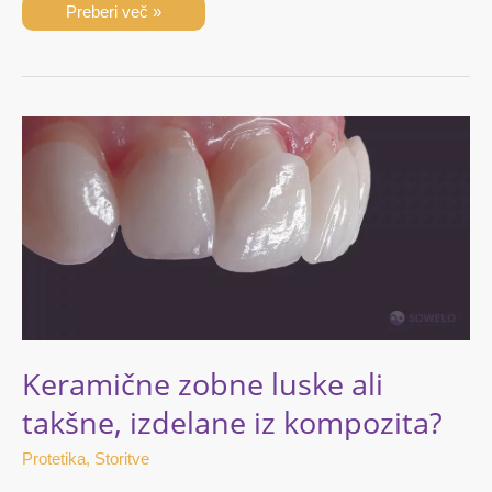
Preberi več »
Keramične
zobne
luske
ali
takšne,
izdelane
iz
kompozita?
Keramične zobne luske ali
takšne, izdelane iz kompozita?
Protetika
,
Storitve