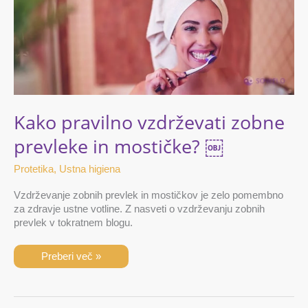
in
mostičke? ￼
Kako pravilno vzdrževati zobne
prevleke in mostičke? ￼
Protetika
,
Ustna higiena
Vzdrževanje zobnih prevlek in mostičkov je zelo pomembno
za zdravje ustne votline. Z nasveti o vzdrževanju zobnih
prevlek v tokratnem blogu.
Preberi več »