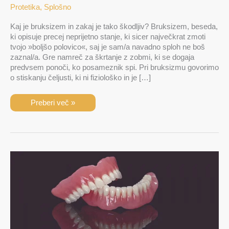
Protetika
,
Splošno
Kaj je bruksizem in zakaj je tako škodljiv? Bruksizem, beseda,
ki opisuje precej neprijetno stanje, ki sicer največkrat zmoti
tvojo »boljšo polovico«, saj je sam/a navadno sploh ne boš
zaznal/a. Gre namreč za škrtanje z zobmi, ki se dogaja
predvsem ponoči, ko posameznik spi. Pri bruksizmu govorimo
o stiskanju čeljusti, ki ni fiziološko in je […]
Preberi več »
Kaj
moram
vedeti
o
negi
zobne
proteze?
￼