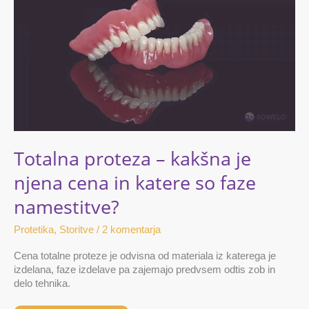
proteza
–
kakšna
je
njena
cena
in
katere
so
faze
namestitve?
Totalna proteza – kakšna je
njena cena in katere so faze
namestitve?
Protetika
,
Storitve
/
2 komentarja
Cena totalne proteze je odvisna od materiala iz katerega je
izdelana, faze izdelave pa zajemajo predvsem odtis zob in
delo tehnika.