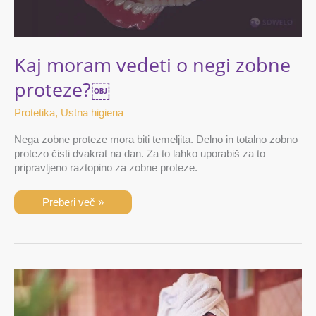
Kaj moram vedeti o negi zobne
proteze?￼
Protetika
,
Ustna higiena
Nega zobne proteze mora biti temeljita. Delno in totalno zobno
protezo čisti dvakrat na dan. Za to lahko uporabiš za to
pripravljeno raztopino za zobne proteze.
Preberi več »
Kako
pravilno
vzdrževati
zobne
prevleke